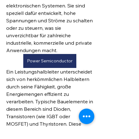
elektronischen Systemen. Sie sind 
speziell dafür entwickelt, hohe 
Spannungen und Ströme zu schalten 
oder zu steuern, was sie 
unverzichtbar für zahlreiche 
industrielle, kommerzielle und private 
Anwendungen macht.
Power Semiconductor
Ein Leistungshalbleiter unterscheidet 
sich von herkömmlichen Halbleitern 
durch seine Fähigkeit, große 
Energiemengen effizient zu 
verarbeiten. Typische Bauelemente in 
diesem Bereich sind Dioden, 
Transistoren (wie IGBT oder 
Info
MOSFET) und Thyristoren. Diese 
Willkommen in der Gruppe! Hier
Komponenten ermöglichen es, 
können sich Mitglieder austau
...
Weiterlesen
Energieverluste zu minimieren und 